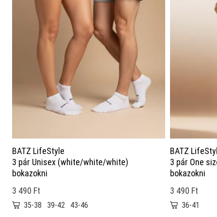
BATZ LifeStyle
BATZ LifeSty
3 pár Unisex (white/white/white)
3 pár One si
bokazokni
bokazokni
3 490 Ft
3 490 Ft
35-38
39-42
43-46
36-41