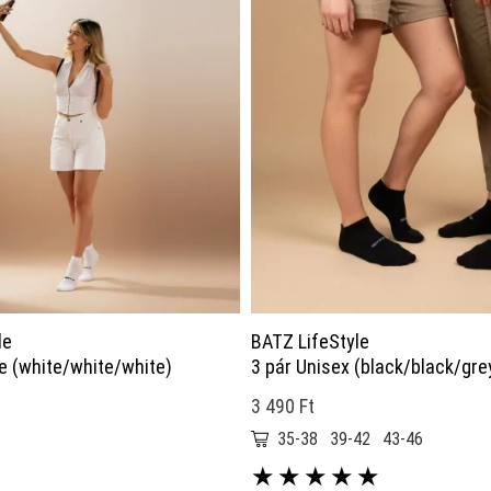
le
BATZ LifeStyle
ze (white/white/white)
3 pár Unisex (black/black/gre
3 490 Ft
35-38
39-42
43-46
★
★
★
★
★