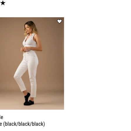
★
le
e (black/black/black)