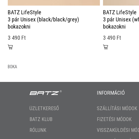
BATZ LifeStyle
BATZ LifeStyle
3 pár Unisex (black/black/grey)
3 pár Unisex (w
bokazokni
bokazokni
3 490 Ft
3 490 Ft
BOKA
INFORMÁCIÓ
ÜZLETKERESŐ
SZÁLLÍTÁSI MÓDOK
BATZ KLUB
FIZETÉSI MÓDOK
RÓLUNK
VISSZAKÜLDÉSI MÓ