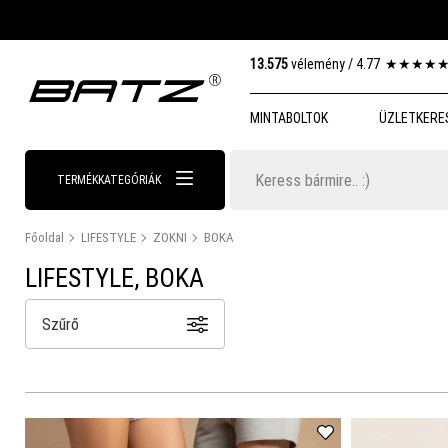
13.575
vélemény /
4.77
★
★
★
★
MINTABOLTOK
ÜZLETKERE
TERMÉKKATEGÓRIÁK
Főoldal
LIFESTYLE
ZOKNI
BOKA
LIFESTYLE, BOKA
Szűrő