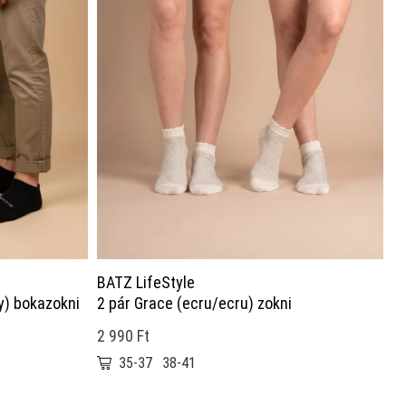
BATZ LifeStyle
y) bokazokni
2 pár Grace (ecru/ecru) zokni
2 990 Ft
35-37
38-41