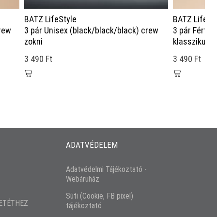
BATZ LifeStyle
BATZ LifeSt
crew
3 pár Unisex (black/black/black) crew
3 pár Férfi 
zokni
klasszikus z
3 490 Ft
3 490 Ft
ADATVÉDELEM
Adatvédelmi Tájékoztató -
Webáruház
Süti (Cookie, FB pixel)
BETÉTHEZ
tájékoztató