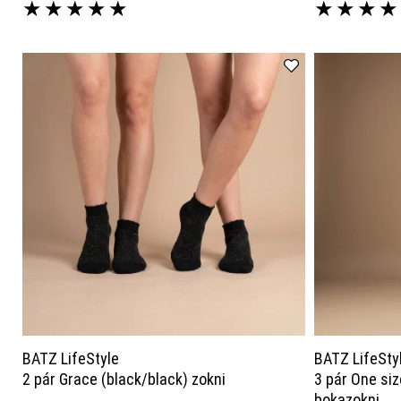
★
★
★
★
★
★
★
★
★
BATZ LifeStyle
BATZ LifeSty
2 pár Grace (black/black) zokni
3 pár One siz
bokazokni