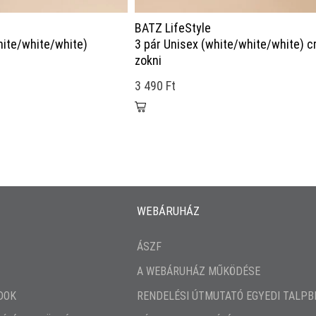
BATZ LifeStyle
hite/white/white)
3 pár Unisex (white/white/white) 
zokni
3 490 Ft
WEBÁRUHÁZ
ÁSZF
A WEBÁRUHÁZ MŰKÖDÉSE
DOK
RENDELÉSI ÚTMUTATÓ EGYEDI TALP