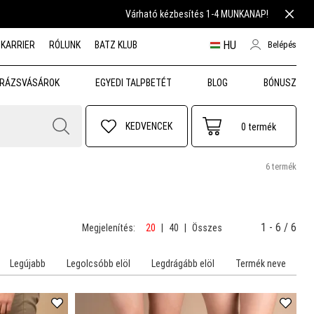
Várható kézbesítés 1-4 MUNKANAP!
HU
KARRIER
RÓLUNK
BATZ KLUB
Belépés
RÁZSVÁSÁROK
EGYEDI TALPBETÉT
BLOG
BÓNUSZ
KEDVENCEK
0
termék
6 termék
1 - 6 / 6
Megjelenítés:
20
|
40
|
Összes
Legújabb
Legolcsóbb elöl
Legdrágább elöl
Termék neve