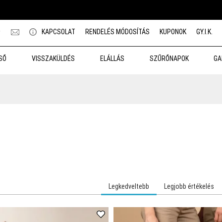
★
KAPCSOLAT
RENDELÉS MÓDOSÍTÁS
KUPONOK
GY.I.K.
SŐ
VISSZAKÜLDÉS
ELÁLLÁS
SZŰRŐNAPOK
GA
Legkedveltebb
Legjobb értékelés