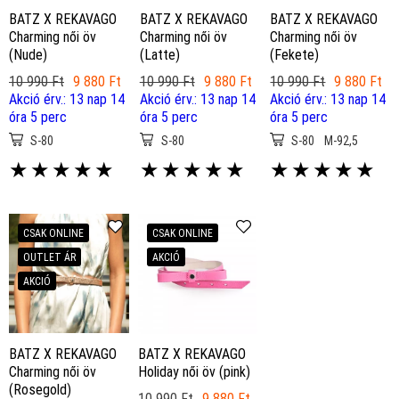
BATZ X REKAVAGO
BATZ X REKAVAGO
BATZ X REKAVAGO
Charming női öv
Charming női öv
Charming női öv
(Nude)
(Latte)
(Fekete)
10 990 Ft
9 880 Ft
10 990 Ft
9 880 Ft
10 990 Ft
9 880 Ft
Akció érv.: 13 nap 14
Akció érv.: 13 nap 14
Akció érv.: 13 nap 14
óra 5 perc
óra 5 perc
óra 5 perc
S-80
S-80
S-80
M-92,5
★
★
★
★
★
★
★
★
★
★
★
★
★
★
★
CSAK ONLINE
CSAK ONLINE
OUTLET ÁR
AKCIÓ
AKCIÓ
BATZ X REKAVAGO
BATZ X REKAVAGO
Charming női öv
Holiday női öv (pink)
(Rosegold)
10 990 Ft
9 880 Ft