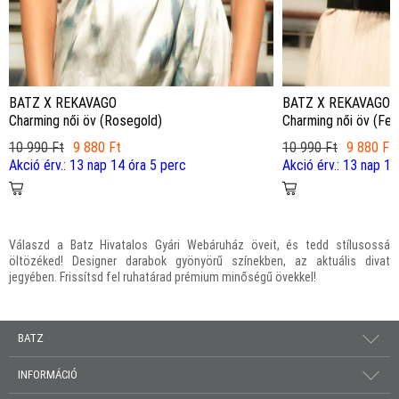
BATZ X REKAVAGO
BATZ X REKAVAGO
Charming női öv (Rosegold)
Charming női öv (Fek
10 990 Ft
9 880 Ft
10 990 Ft
9 880 Ft
Akció érv.: 13 nap 14 óra 5 perc
Akció érv.: 13 nap 14
Válaszd a Batz Hivatalos Gyári Webáruház öveit, és tedd stílusossá
öltözéked! Designer darabok gyönyörű színekben, az aktuális divat
jegyében. Frissítsd fel ruhatárad prémium minőségű övekkel!
BATZ
INFORMÁCIÓ