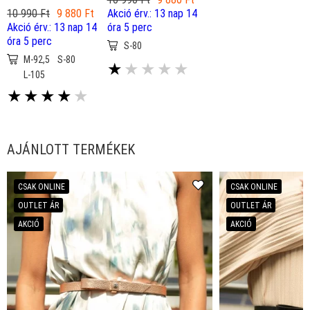
10 990 Ft
9 880 Ft
Akció érv.: 13 nap 14
Akció érv.: 13 nap 14
óra 5 perc
óra 5 perc
S-80
M-92,5
S-80
★
★
★
★
★
L-105
★
★
★
★
★
AJÁNLOTT TERMÉKEK
CSAK ONLINE
CSAK ONLINE
OUTLET ÁR
OUTLET ÁR
AKCIÓ
AKCIÓ