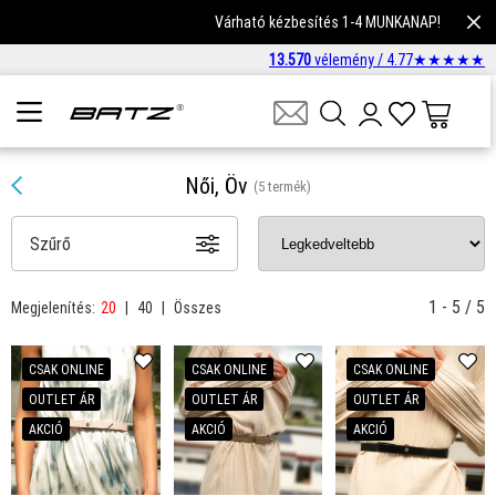
Várható kézbesítés 1-4 MUNKANAP!
13.570
vélemény /
4.77
★
★
★
★
★
Női, Öv
(5 termék)
Szűrő
1 - 5 / 5
Megjelenítés:
20
|
40
|
Összes
CSAK ONLINE
CSAK ONLINE
CSAK ONLINE
OUTLET ÁR
OUTLET ÁR
OUTLET ÁR
AKCIÓ
AKCIÓ
AKCIÓ