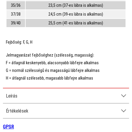
35/36
23,5 cm (37-es lábra is alkalmas)
37/38
24,5 cm (39-es lábra is alkalmas)
39/40
25,5 cm (41-es lábra is alkalmas)
Fejbőség:
F, G, H
Jelmagyarázat fejbőséghez (szélesség, magasság):
F = átlagnál keskenyebb, alacsonyabb lábfejre alkalmas
G = normál szélességű és magasságú lábfejre alkalmas
H = átlagnál szélesebb, magasabb lábfejre alkalmas
Leírás
Értékelések
GPSR