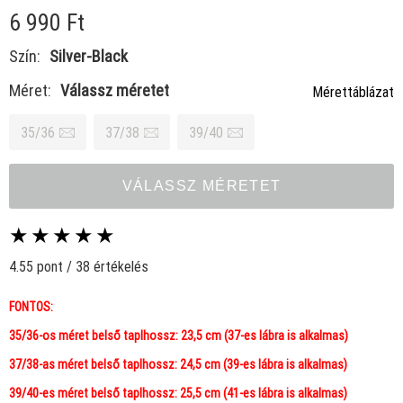
6 990 Ft
Szín:
Silver-Black
Méret:
Válassz méretet
Mérettáblázat
35/36
37/38
39/40
VÁLASSZ MÉRETET
★
★
★
★
★
4.55 pont / 38 értékelés
FONTOS:
35/36-os méret belső taplhossz: 23,5 cm (37-es lábra is alkalmas)
37/38-as méret belső taplhossz: 24,5 cm (39-es lábra is alkalmas)
39/40-es méret belső taplhossz: 25,5 cm (41-es lábra is alkalmas)