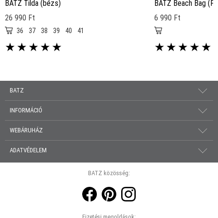
BATZ Tilda (bézs)
BATZ Beach Bag (Pi
26 990 Ft
6 990 Ft
36
37
38
39
40
41
★
★
★
★
★
★
★
★
★
★
BATZ
INFORMÁCIÓ
WEBÁRUHÁZ
ADATVÉDELEM
BATZ közösség:
Fizetési megoldások: