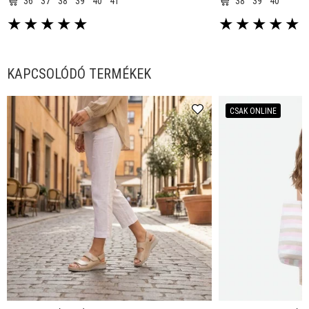
36
37
38
39
40
41
38
39
40
★
★
★
★
★
★
★
★
★
★
KAPCSOLÓDÓ TERMÉKEK
CSAK ONLINE