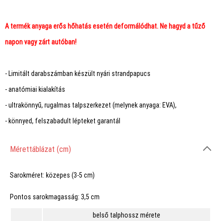
A termék anyaga erős hőhatás esetén deformálódhat. Ne hagyd a tűző
napon vagy zárt autóban!
- Limitált darabszámban készült nyári strandpapucs
- anatómiai kialakítás
- ultrakönnyű, rugalmas talpszerkezet (melynek anyaga: EVA),
- könnyed, felszabadult lépteket garantál
Mérettáblázat (cm)
Sarokméret:
közepes (3-5 cm)
Pontos sarokmagasság:
3,5 cm
belső talphossz mérete