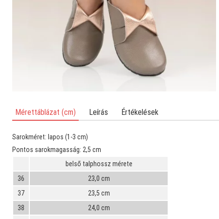
Mérettáblázat (cm)
Leírás
Értékelések
Sarokméret:
lapos (1-3 cm)
Pontos sarokmagasság:
2,5 cm
belső talphossz mérete
36
23,0 cm
37
23,5 cm
38
24,0 cm