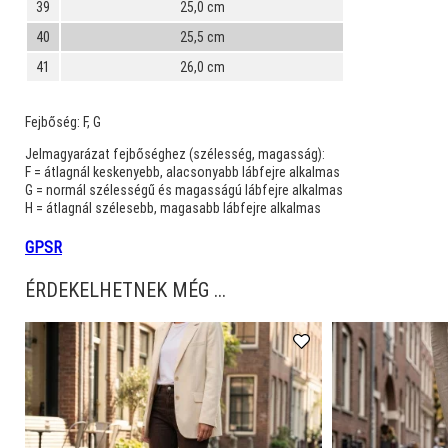
39
25,0 cm
40
25,5 cm
41
26,0 cm
Fejbőség:
F, G
Jelmagyarázat fejbőséghez (szélesség, magasság):
F = átlagnál keskenyebb, alacsonyabb lábfejre alkalmas
G = normál szélességű és magasságú lábfejre alkalmas
H = átlagnál szélesebb, magasabb lábfejre alkalmas
GPSR
ÉRDEKELHETNEK MÉG ...