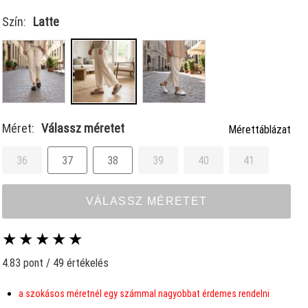
Szín:
Latte
Méret:
Válassz méretet
Mérettáblázat
36
37
38
39
40
41
VÁLASSZ MÉRETET
★
★
★
★
★
4.83 pont / 49 értékelés
a szokásos méretnél egy számmal nagyobbat érdemes rendelni