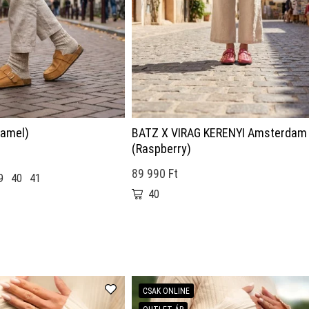
Camel)
BATZ X VIRAG KERENYI Amsterdam
(Raspberry)
89 990 Ft
9
40
41
40
★
CSAK ONLINE