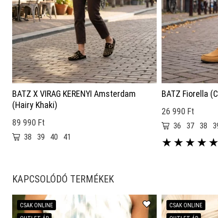
BATZ X VIRAG KERENYI Amsterdam
BATZ Fiorella (
(Hairy Khaki)
26 990 Ft
89 990 Ft
36
37
38
3
38
39
40
41
★
★
★
★
KAPCSOLÓDÓ TERMÉKEK
CSAK ONLINE
CSAK ONLINE