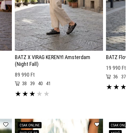
BATZ X VIRAG KERENYI Amsterdam
BATZ Flower
(Night Fall)
19 990 Ft
89 990 Ft
36
37
3
38
39
40
41
★
★
★
★
★
★
★
★
CSAK ONLINE
CSAK ONLINE