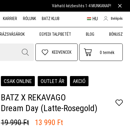
Várható kézbesítés 1-4 MUNKANAP!
HU
KARRIER
RÓLUNK
BATZ KLUB
Belépés
RÁZSVÁSÁROK
EGYEDI TALPBETÉT
BLOG
BÓNUSZ
KEDVENCEK
0
termék
CSAK ONLINE
OUTLET ÁR
AKCIÓ
BATZ X REKAVAGO
Dream Day (Latte-Rosegold)
19 990 Ft
13 990 Ft