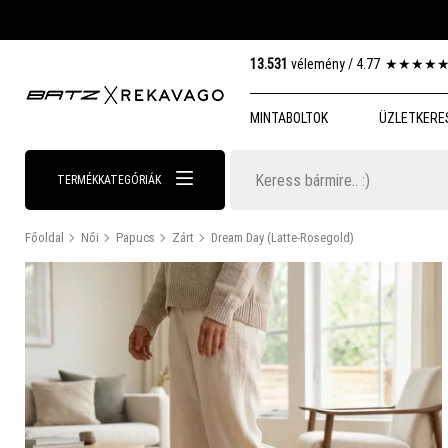
13.531
vélemény /
4.77
★
★
★
★
MINTABOLTOK
ÜZLETKERE
TERMÉKKATEGÓRIÁK
Főoldal
Női
Papucs
Zárt
Dream Day (Latte-Rosegold)