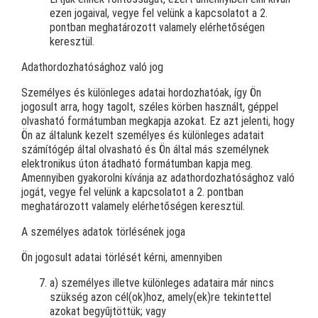
ezen jogaival, vegye fel velünk a kapcsolatot a 2.
pontban meghatározott valamely elérhetőségen
keresztül.
Adathordozhatósághoz való jog
Személyes és különleges adatai hordozhatóak, így Ön
jogosult arra, hogy tagolt, széles körben használt, géppel
olvasható formátumban megkapja azokat. Ez azt jelenti, hogy
Ön az általunk kezelt személyes és különleges adatait
számítógép által olvasható és Ön által más személynek
elektronikus úton átadható formátumban kapja meg.
Amennyiben gyakorolni kívánja az adathordozhatósághoz való
jogát, vegye fel velünk a kapcsolatot a 2. pontban
meghatározott valamely elérhetőségen keresztül.
A személyes adatok törlésének joga
Ön jogosult adatai törlését kérni, amennyiben
a) személyes illetve különleges adataira már nincs
szükség azon cél(ok)hoz, amely(ek)re tekintettel
azokat begyűjtöttük; vagy