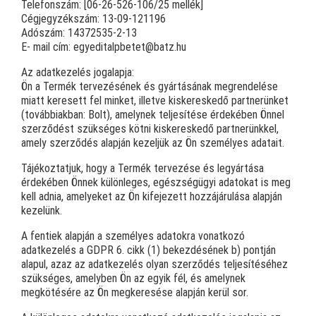
Telefonszám: [06-
26
-526-106/25 mellék]
Cégjegyzékszám: 13-09-121196
Adószám: 14372535-2-13
E- mail cím: egyeditalpbetet@batz.hu
Az adatkezelés jogalapja:
Ön a Termék tervezésének és gyártásának megrendelése
miatt keresett fel minket, illetve kiskereskedő partnerünket
(továbbiakban: Bolt), amelynek teljesítése érdekében Önnel
szerződést szükséges kötni kiskereskedő partnerünkkel,
amely szerződés alapján kezeljük az Ön személyes adatait.
Tájékoztatjuk, hogy a Termék tervezése és legyártása
érdekében Önnek különleges, egészségügyi adatokat is meg
kell adnia, amelyeket az Ön kifejezett hozzájárulása alapján
kezelünk.
A fentiek alapján a személyes adatokra vonatkozó
adatkezelés a GDPR 6. cikk (1) bekezdésének b) pontján
alapul, azaz az adatkezelés olyan szerződés teljesítéséhez
szükséges, amelyben Ön az egyik fél, és amelynek
megkötésére az Ön megkeresése alapján kerül sor.