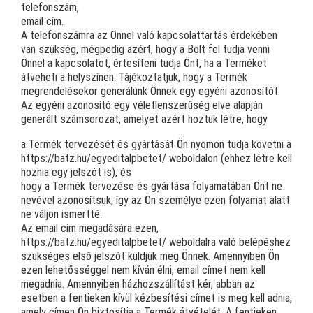
telefonszám,
email cím.
A telefonszámra az Önnel való kapcsolattartás érdekében
van szükség, mégpedig azért, hogy a Bolt fel tudja venni
Önnel a kapcsolatot, értesíteni tudja Önt, ha a Terméket
átveheti a helyszínen. Tájékoztatjuk, hogy a Termék
megrendelésekor generálunk Önnek egy egyéni azonosítót.
Az egyéni azonosító egy véletlenszerűség elve alapján
generált számsorozat, amelyet azért hoztuk létre, hogy
a Termék tervezését és gyártását Ön nyomon tudja követni a
https://batz.hu/egyeditalpbetet/ weboldalon (ehhez létre kell
hoznia egy jelszót is), és
hogy a Termék tervezése és gyártása folyamatában Önt ne
nevével azonosítsuk, így az Ön személye ezen folyamat alatt
ne váljon ismertté.
Az email cím megadására ezen,
https://batz.hu/egyeditalpbetet/ weboldalra való belépéshez
szükséges első jelszót küldjük meg Önnek. Amennyiben Ön
ezen lehetősséggel nem kíván élni, email címet nem kell
megadnia. Amennyiben házhozszállítást kér, abban az
esetben a fentieken kívül kézbesítési címet is meg kell adnia,
amely címen Ön biztosítja a Termék átvételét. A fentieken