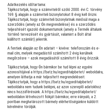
Adatkezelés időtartama:
Tájékoztatjuk, hogy a számvitelről szóló 2000. évi C. törvény
169. § alapján a számviteli bizonylatokat 8 évig kell őrizni.
Tájékoztatjuk, hogy számviteli bizonylatnak minősül maga a
szerződés (amely az Ön megrendelése) és a szerződés
teljesítését igazoló dokumentumok (amely a Termék általunk
történő tervezését és gyártását, valamint a Bolt által
kiállított számlát) jelentik.
A fentiek alapján az Ön adatait – kivéve: telefonszám és e-
mail cím, melyek megadástól számított 2 évig kerülnek
megőrzésre – azok megadásától számított 8 évig őrizzük.
Tájékoztatjuk, hogy Ön bármikor be tud lépni az egyéni
azonosítójával a https://batz.hu/egyeditalpbetet/ weboldalra,
amelyen láthatja a már teljesített megrendeléseit.
Tájékoztatjuk, hogy a https://batz.hu/egyeditalpbetet/
weboldalra nem tudunk belépni, az azon szereplő adatokhoz
nincs hozzáférésünk. A https://batz.hu/egyeditalpbetet/
weboldalon létrehozott fiókját bármikor, erre irányuló, a 2.
pontban meghatározott bármely elérhetőségünkre küldött
kérelmére töröljük.