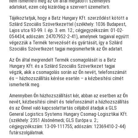
nem ismerheti meg az Ön által megadott személyes
adatokat, ezen cég kizárólag a szervert üzemelteti.
Tájékoztatjuk, hogy a Batz Hungary Kft. szerződést kötött a
Szilárd Szociális Szövetkezettel (székhely: 1036 Budapest,
Lajos utca 93-99. I. ép. 3. em. 12.; cégjegyzékszám: 01-02-
054434; adószám: 24707952-2-41), amelynek tagjaival együtt
végezzük a Termék tervezését és gyártását, így a Szilárd
Szociális Szövetkezet tagjai megismerhetik az Ön adatait.
Az Ön által megrendelt Termék csomagolását is a Batz
Hungary Kft. és a Szilárd Szociális Szövetkezet tagjai
végzik, akik a csomagolás során az Ön nevét, telefonszámát
és – házhozszállítás kérése esetén – a kézbesítési címét
ismerhetik meg.
Amennyiben Ön házhozszállítást kér, abban az esetben az Ön
nevét, kézbesítési címét és telefonszámát a házhozszállítás
és az Önnel való kapcsolattartás céljából átadjuk a GLS
General Logistics Systems Hungary Csomag-Logisztikai Kft.
(székhely: 2351 Alsónémedi; GLS Európa u. 2.;
cégjegyzékszám: 13-09-111755; adószám: 12369410-2-44)
futárszolgálatnak.