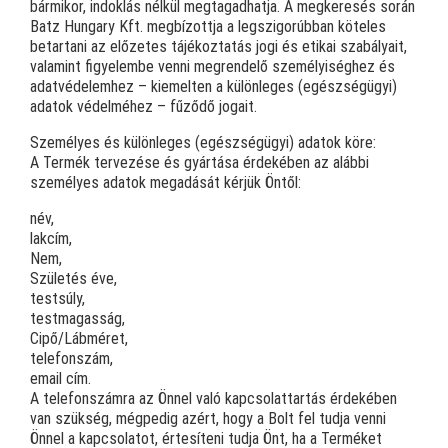
bármikor, indoklás nélkül megtagadhatja. A megkeresés során
Batz Hungary Kft. megbízottja a legszigorúbban köteles
betartani az előzetes tájékoztatás jogi és etikai szabályait,
valamint figyelembe venni megrendelő személyiséghez és
adatvédelemhez – kiemelten a különleges (egészségügyi)
adatok védelméhez – fűződő jogait.
Személyes és különleges (egészségügyi) adatok köre:
A Termék tervezése és gyártása érdekében az alábbi
személyes adatok megadását kérjük Öntől:
név,
lakcím,
Nem,
Születés éve,
testsúly,
testmagasság,
Cipő/Lábméret,
telefonszám,
email cím.
A telefonszámra az Önnel való kapcsolattartás érdekében
van szükség, mégpedig azért, hogy a Bolt fel tudja venni
Önnel a kapcsolatot, értesíteni tudja Önt, ha a Terméket