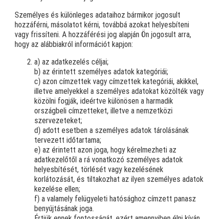
Személyes és különleges adataihoz bármikor jogosult
hozzáférni, másolatot kérni, továbbá azokat helyesbíteni
vagy frissíteni. A hozzáférési jog alapján Ön jogosult arra,
hogy az alábbiakról információt kapjon:
a) az adatkezelés céljai;
b) az érintett személyes adatok kategóriái;
c) azon címzettek vagy címzettek kategóriái, akikkel,
illetve amelyekkel a személyes adatokat közölték vagy
közölni fogják, ideértve különösen a harmadik
országbeli címzetteket, illetve a nemzetközi
szervezeteket;
d) adott esetben a személyes adatok tárolásának
tervezett időtartama;
e) az érintett azon joga, hogy kérelmezheti az
adatkezelőtől a rá vonatkozó személyes adatok
helyesbítését, törlését vagy kezelésének
korlátozását, és tiltakozhat az ilyen személyes adatok
kezelése ellen;
f) a valamely felügyeleti hatósághoz címzett panasz
benyújtásának joga.
Értjük ennek fontosságát, ezért amennyiben élni kíván