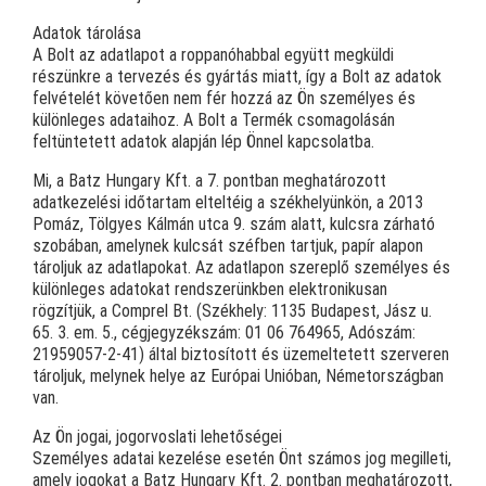
Adatok tárolása
A Bolt az adatlapot a roppanóhabbal együtt megküldi
részünkre a tervezés és gyártás miatt, így a Bolt az adatok
felvételét követően nem fér hozzá az Ön személyes és
különleges adataihoz. A Bolt a Termék csomagolásán
feltüntetett adatok alapján lép Önnel kapcsolatba.
Mi, a Batz Hungary Kft. a 7. pontban meghatározott
adatkezelési időtartam elteltéig a székhelyünkön, a 2013
Pomáz, Tölgyes Kálmán utca 9. szám alatt, kulcsra zárható
szobában, amelynek kulcsát széfben tartjuk, papír alapon
tároljuk az adatlapokat. Az adatlapon szereplő személyes és
különleges adatokat rendszerünkben elektronikusan
rögzítjük, a Comprel Bt. (Székhely: 1135 Budapest, Jász u.
65. 3. em. 5., cégjegyzékszám: 01 06 764965, Adószám:
21959057-2-41) által biztosított és üzemeltetett szerveren
tároljuk, melynek helye az Európai Unióban, Németországban
van.
Az Ön jogai, jogorvoslati lehetőségei
Személyes adatai kezelése esetén Önt számos jog megilleti,
amely jogokat a Batz Hungary Kft. 2. pontban meghatározott,