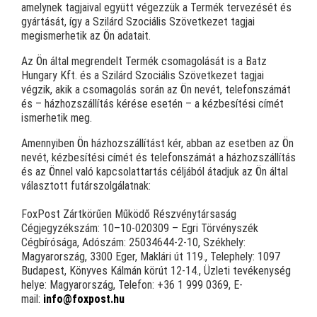
amelynek tagjaival együtt végezzük a Termék tervezését és
gyártását, így a Szilárd Szociális Szövetkezet tagjai
megismerhetik az Ön adatait.
Az Ön által megrendelt Termék csomagolását is a Batz
Hungary Kft. és a Szilárd Szociális Szövetkezet tagjai
végzik, akik a csomagolás során az Ön nevét, telefonszámát
és – házhozszállítás kérése esetén – a kézbesítési címét
ismerhetik meg.
Amennyiben Ön házhozszállítást kér, abban az esetben az Ön
nevét, kézbesítési címét és telefonszámát a házhozszállítás
és az Önnel való kapcsolattartás céljából átadjuk az Ön által
választott futárszolgálatnak:
FoxPost Zártkörűen Működő Részvénytársaság
Cégjegyzékszám: 10–10-020309 – Egri Törvényszék
Cégbírósága, Adószám: 25034644-2-10, Székhely:
Magyarország, 3300 Eger, Maklári út 119., Telephely: 1097
Budapest, Könyves Kálmán körút 12-14., Üzleti tevékenység
helye: Magyarország, Telefon: +36 1 999 0369, E-
mail:
info@foxpost.hu