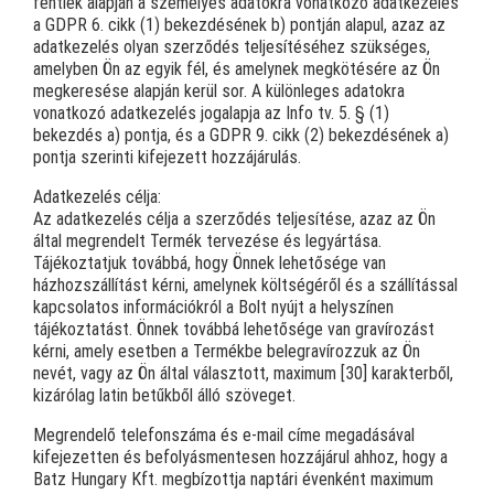
fentiek alapján a személyes adatokra vonatkozó adatkezelés
a GDPR 6. cikk (1) bekezdésének b) pontján alapul, azaz az
adatkezelés olyan szerződés teljesítéséhez szükséges,
amelyben Ön az egyik fél, és amelynek megkötésére az Ön
megkeresése alapján kerül sor. A különleges adatokra
vonatkozó adatkezelés jogalapja az Info tv. 5. § (1)
bekezdés a) pontja, és a GDPR 9. cikk (2) bekezdésének a)
pontja szerinti kifejezett hozzájárulás.
Adatkezelés célja:
Az adatkezelés célja a szerződés teljesítése, azaz az Ön
által megrendelt Termék tervezése és legyártása.
Tájékoztatjuk továbbá, hogy Önnek lehetősége van
házhozszállítást kérni, amelynek költségéről és a szállítással
kapcsolatos információkról a Bolt nyújt a helyszínen
tájékoztatást. Önnek továbbá lehetősége van gravírozást
kérni, amely esetben a Termékbe belegravírozzuk az Ön
nevét, vagy az Ön által választott, maximum [30] karakterből,
kizárólag latin betűkből álló szöveget.
Megrendelő telefonszáma és e-mail címe megadásával
kifejezetten és befolyásmentesen hozzájárul ahhoz, hogy a
Batz Hungary Kft. megbízottja naptári évenként maximum