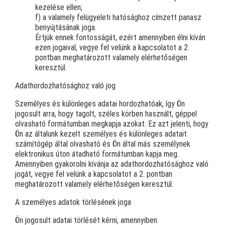
kezelése ellen;
f) a valamely felügyeleti hatósághoz címzett panasz
benyújtásának joga.
Értjük ennek fontosságát, ezért amennyiben élni kíván
ezen jogaival, vegye fel velünk a kapcsolatot a 2.
pontban meghatározott valamely elérhetőségen
keresztül.
Adathordozhatósághoz való jog
Személyes és különleges adatai hordozhatóak, így Ön
jogosult arra, hogy tagolt, széles körben használt, géppel
olvasható formátumban megkapja azokat. Ez azt jelenti, hogy
Ön az általunk kezelt személyes és különleges adatait
számítógép által olvasható és Ön által más személynek
elektronikus úton átadható formátumban kapja meg.
Amennyiben gyakorolni kívánja az adathordozhatósághoz való
jogát, vegye fel velünk a kapcsolatot a 2. pontban
meghatározott valamely elérhetőségen keresztül.
A személyes adatok törlésének joga
Ön jogosult adatai törlését kérni, amennyiben