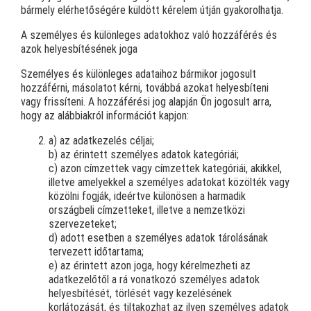
bármely elérhetőségére küldött kérelem útján gyakorolhatja.
A személyes és különleges adatokhoz való hozzáférés és
azok helyesbítésének joga
Személyes és különleges adataihoz bármikor jogosult
hozzáférni, másolatot kérni, továbbá azokat helyesbíteni
vagy frissíteni. A hozzáférési jog alapján Ön jogosult arra,
hogy az alábbiakról információt kapjon:
a) az adatkezelés céljai;
b) az érintett személyes adatok kategóriái;
c) azon címzettek vagy címzettek kategóriái, akikkel,
illetve amelyekkel a személyes adatokat közölték vagy
közölni fogják, ideértve különösen a harmadik
országbeli címzetteket, illetve a nemzetközi
szervezeteket;
d) adott esetben a személyes adatok tárolásának
tervezett időtartama;
e) az érintett azon joga, hogy kérelmezheti az
adatkezelőtől a rá vonatkozó személyes adatok
helyesbítését, törlését vagy kezelésének
korlátozását, és tiltakozhat az ilyen személyes adatok