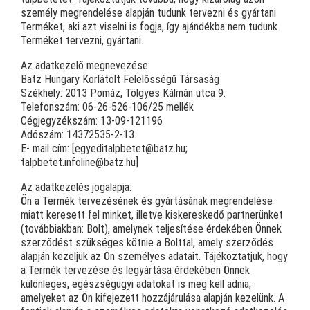
személy megrendelése alapján tudunk tervezni és gyártani
Terméket, aki azt viselni is fogja, így ajándékba nem tudunk
Terméket tervezni, gyártani.
Az adatkezelő megnevezése:
Batz Hungary Korlátolt Felelősségű Társaság
Székhely: 2013 Pomáz, Tölgyes Kálmán utca 9.
Telefonszám: 06-
26
-526-106/25 mellék
Cégjegyzékszám: 13-09-121196
Adószám: 14372535-2-13
E- mail cím: [egyeditalpbetet@batz.hu;
talpbetet.infoline@batz.hu]
Az adatkezelés jogalapja:
Ön a Termék tervezésének és gyártásának megrendelése
miatt keresett fel minket, illetve kiskereskedő partnerünket
(továbbiakban: Bolt), amelynek teljesítése érdekében Önnek
szerződést szükséges kötnie a Bolttal, amely szerződés
alapján kezeljük az Ön személyes adatait. Tájékoztatjuk, hogy
a Termék tervezése és legyártása érdekében Önnek
különleges, egészségügyi adatokat is meg kell adnia,
amelyeket az Ön kifejezett hozzájárulása alapján kezelünk. A