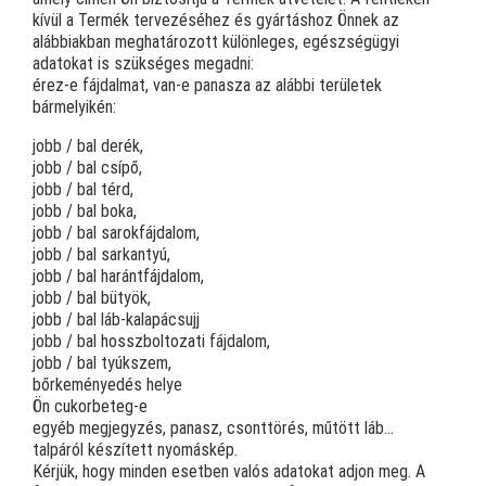
kívül a Termék tervezéséhez és gyártáshoz Önnek az
alábbiakban meghatározott különleges, egészségügyi
adatokat is szükséges megadni:
érez-e fájdalmat, van-e panasza az alábbi területek
bármelyikén:
jobb / bal derék,
jobb / bal csípő,
jobb / bal térd,
jobb / bal boka,
jobb / bal sarokfájdalom,
jobb / bal sarkantyú,
jobb / bal harántfájdalom,
jobb / bal bütyök,
jobb / bal láb-kalapácsujj
jobb / bal hosszboltozati fájdalom,
jobb / bal tyúkszem,
bőrkeményedés helye
Ön cukorbeteg-e
egyéb megjegyzés, panasz, csonttörés, műtött láb…
talpáról készített nyomáskép.
Kérjük, hogy minden esetben valós adatokat adjon meg. A