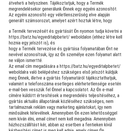
átveheti a helyszínen. Tájékoztatjuk, hogy a Termék
megrendelésekor generálunk Önnek egy egyéni azonosítót.
Az egyéni azonosító egy véletlenszerűség elve alapján
generált számsorozat, amelyet azért hoztuk létre, hogy
a Termék tervezését és gyártását Ön nyomon tudja követni a
https://batz.hu/egyeditalpbetet/ weboldalon (ehhez létre kell
hoznia egy jelszót is), és
hogy a Termék tervezése és gyártása folyamatában Önt ne
nevével azonosítsuk, így az Ön személye ezen folyamat alatt
ne váljon ismertté.
Az email cím megadására a https://batz.hu/egyeditalpbetet/
weboldalra való belépéshez szükséges első jelszót küldjük
meg Önnek, illetve a gyártás folyamatáról tájékoztathatjuk,
valamint a telefonszáma esetleges elérhetetlensége esetén
e-mail-ben vesszük fel Önnel a kapcsolatot. Az Ön e-mail
címére küldött értesítések a megrendelés teljesítéséhez, a
gyártás aktuális állapotának közléséhez szükséges, nem
tartalmaznak reklám vagy marketing ajánlatokat, így nem
minősülnek hírlevélnek. Amennyiben Ön ezen lehetősséggel
nem kíván élni, email címet nem kell megadnia. Amennyiben
házhozszállítást kér, abban az esetben a fentieken kívül
kézbesítési címet is meg kell adnia, amely címen Ön