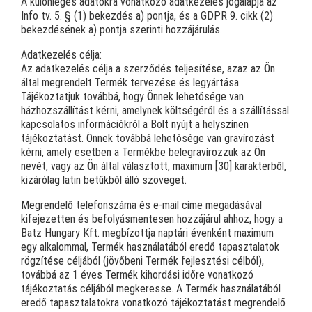
A különleges adatokra vonatkozó adatkezelés jogalapja az
Info tv. 5. § (1) bekezdés a) pontja, és a GDPR 9. cikk (2)
bekezdésének a) pontja szerinti hozzájárulás.
Adatkezelés célja:
Az adatkezelés célja a szerződés teljesítése, azaz az Ön
által megrendelt Termék tervezése és legyártása.
Tájékoztatjuk továbbá, hogy Önnek lehetősége van
házhozszállítást kérni, amelynek költségéről és a szállítással
kapcsolatos információkról a Bolt nyújt a helyszínen
tájékoztatást. Önnek továbbá lehetősége van gravírozást
kérni, amely esetben a Termékbe belegravírozzuk az Ön
nevét, vagy az Ön által
választott, maximum [30] karakterből,
kizárólag latin betűkből álló szöveget.
Megrendelő telefonszáma és e-mail címe megadásával
kifejezetten és befolyásmentesen hozzájárul ahhoz, hogy a
Batz Hungary Kft. megbízottja naptári évenként maximum
egy alkalommal, Termék használatából eredő tapasztalatok
rögzítése céljából (jövőbeni Termék fejlesztési célból),
továbbá az 1 éves Termék kihordási időre vonatkozó
tájékoztatás céljából megkeresse. A Termék használatából
eredő tapasztalatokra vonatkozó tájékoztatást megrendelő