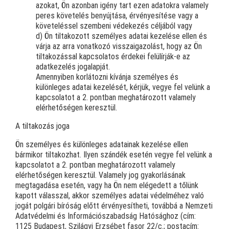
azokat, Ön azonban igény tart ezen adatokra valamely
peres követelés benyújtása, érvényesítése vagy a
követeléssel szembeni védekezés céljából vagy
d) Ön tiltakozott személyes adatai kezelése ellen és
várja az arra vonatkozó visszaigazolást, hogy az Ön
tiltakozással kapcsolatos érdekei felülírják-e az
adatkezelés jogalapját.
Amennyiben korlátozni kívánja személyes és
különleges adatai kezelését, kérjük, vegye fel velünk a
kapcsolatot a 2. pontban meghatározott valamely
elérhetőségen keresztül.
A tiltakozás joga
Ön személyes és különleges adatainak kezelése ellen
bármikor tiltakozhat. Ilyen szándék esetén vegye fel velünk a
kapcsolatot a 2. pontban meghatározott valamely
elérhetőségen keresztül. Valamely jog gyakorlásának
megtagadása esetén, vagy ha Ön nem elégedett a tőlünk
kapott válasszal, akkor személyes adatai védelméhez való
jogát polgári bíróság előtt érvényesítheti, továbbá a Nemzeti
Adatvédelmi és Információszabadság Hatósághoz (cím:
1125 Budapest, Szilágyi Erzsébet fasor 22/c.; postacím: