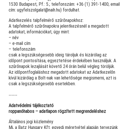
1530 Budapest, Pf.: 5.; telefonszám: +36 (1) 391-1400; email
cím: ugyfelszolgalat@naih.hu) fordulhat.
Adatkezelés talpfelmérő szűrőnapokhoz:
A talpfelmérő szűrőnapokra jelentkezésnél a megadott
adatokat, információkat, úgy mint:
– név
– e-mail cím
– telefonszám
csak a legszükségesebb ideig tároljuk és kizárólag az
időpont pontosítása, egyeztetése érdekében használjuk. A
szűrőnapok lezajlását követő 24 órán belül végleg töröljük.
Az időpontfoglaláshoz megadott adatokat az Adatkezelőn
kívül kizárólag a Bolt-nak van lehetősége megismerni, azt is
csak a legszükségesebb esetekben.
------
Adatvédelmi tájékoztató
roppanóhabos – adatlapon rögzített megrendeléshez
Általános jogi közlemény
Mi, a Batz Hungary Kft. egyedi méretvétel alapján tervezünk