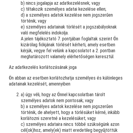
b) nincs jogalapja az adatkezelésnek; vagy
c) tiltakozik személyes adatai kezelése ellen;
d) a személyes adatok kezelése nem jogszerűen
történik; vagy
e) személyes adatainak törlését a jogszabályoknak
való megfelelés indokolja.
A jelen tájékoztató 7. pontjában foglaltak szerint Ön
kizárólag fiókjának törlését kérheti, amely esetben
kérjük, vegye fel velünk a kapcsolatot a 2. pontban
meghatározott valamely elérhetőségen keresztül.
Az adatkezelés korlátozásának joga
Ön abban az esetben korlátozhatja személyes és különleges
adatainak kezelését, amennyiben
a) úgy véli, hogy az Önnel kapcsolatban tárolt
személyes adatok nem pontosak; vagy
b) a személyes adatok kezelése nem jogszerűen
történik, de ahelyett, hogy a törlésüket kérné, inkább
korlátozni szeretné a kezelésüket; vagy
c) személyes adataira nincs többé szükségünk azon
cél(ok)hoz, amely(ek) miatt eredetileg begyűjtöttük