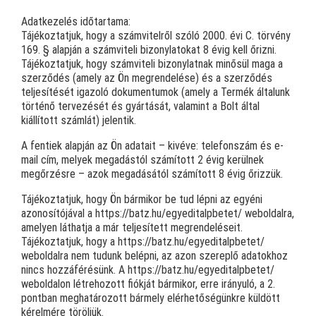
Adatkezelés időtartama:
Tájékoztatjuk, hogy a számvitelről szóló 2000. évi C. törvény
169. § alapján a számviteli bizonylatokat 8 évig kell őrizni.
Tájékoztatjuk, hogy számviteli bizonylatnak minősül maga a
szerződés (amely az Ön megrendelése) és a szerződés
teljesítését igazoló dokumentumok (amely a Termék általunk
történő tervezését és gyártását, valamint a Bolt által
kiállított számlát) jelentik.
A fentiek alapján az Ön adatait – kivéve: telefonszám és e-
mail cím, melyek megadástól számított 2 évig kerülnek
megőrzésre – azok megadásától számított 8 évig őrizzük.
Tájékoztatjuk, hogy Ön bármikor be tud lépni az egyéni
azonosítójával a https://batz.hu/egyeditalpbetet/ weboldalra,
amelyen láthatja a már teljesített megrendeléseit.
Tájékoztatjuk, hogy a https://batz.hu/egyeditalpbetet/
weboldalra nem tudunk belépni, az azon szereplő adatokhoz
nincs hozzáférésünk. A https://batz.hu/egyeditalpbetet/
weboldalon létrehozott fiókját bármikor, erre irányuló, a 2.
pontban meghatározott bármely elérhetőségünkre küldött
kérelmére töröljük.