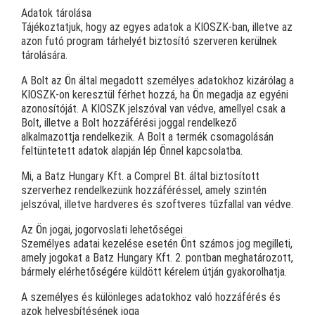
Adatok tárolása
Tájékoztatjuk, hogy az egyes adatok a KIOSZK-ban, illetve az
azon futó program tárhelyét biztosító szerveren kerülnek
tárolására.
A Bolt az Ön által megadott személyes adatokhoz kizárólag a
KIOSZK-on keresztül férhet hozzá, ha Ön megadja az egyéni
azonosítóját. A KIOSZK jelszóval van védve, amellyel csak a
Bolt, illetve a Bolt hozzáférési joggal rendelkező
alkalmazottja rendelkezik. A Bolt a termék csomagolásán
feltüntetett adatok alapján lép Önnel kapcsolatba.
Mi, a Batz Hungary Kft. a Comprel Bt. által biztosított
szerverhez rendelkezünk hozzáféréssel, amely szintén
jelszóval, illetve hardveres és szoftveres tűzfallal van védve.
Az Ön jogai, jogorvoslati lehetőségei
Személyes adatai kezelése esetén Önt számos jog megilleti,
amely jogokat a Batz Hungary Kft. 2. pontban meghatározott,
bármely elérhetőségére küldött kérelem útján gyakorolhatja.
A személyes és különleges adatokhoz való hozzáférés és
azok helyesbítésének joga