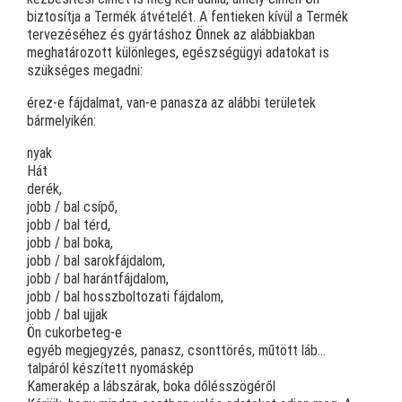
biztosítja a Termék átvételét. A fentieken kívül a Termék
tervezéséhez és gyártáshoz Önnek az alábbiakban
meghatározott különleges, egészségügyi adatokat is
szükséges megadni:
érez-e fájdalmat, van-e panasza az alábbi területek
bármelyikén:
nyak
Hát
derék,
jobb / bal csípő,
jobb / bal térd,
jobb / bal boka,
jobb / bal sarokfájdalom,
jobb / bal harántfájdalom,
jobb / bal hosszboltozati fájdalom,
jobb / bal ujjak
Ön cukorbeteg-e
egyéb megjegyzés, panasz, csonttörés, műtött láb…
talpáról készített nyomáskép
Kamerakép a lábszárak, boka dőlésszögéről