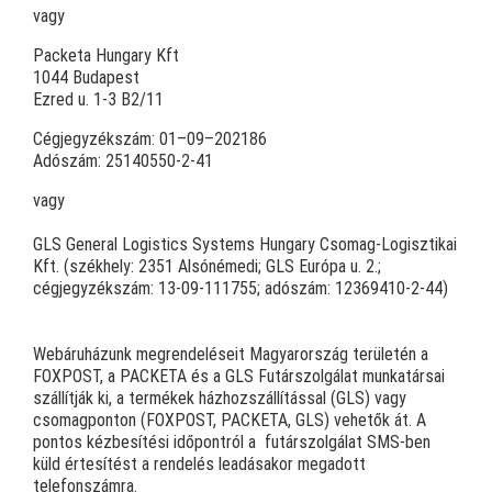
vagy
Packeta Hungary Kft
1044 Budapest
Ezred u. 1-3 B2/11
Cégjegyzékszám: 01–09–202186
Adószám: 25140550-2-41
vagy
GLS General Logistics Systems Hungary Csomag-Logisztikai
Kft. (székhely: 2351 Alsónémedi; GLS Európa u. 2.;
cégjegyzékszám: 13-09-111755; adószám: 12369410-2-44)
Webáruházunk megrendeléseit Magyarország területén a
FOXPOST, a PACKETA és a GLS Futárszolgálat munkatársai
szállítják ki, a termékek házhozszállítással (GLS) vagy
csomagponton (FOXPOST, PACKETA, GLS) vehetők át. A
pontos kézbesítési időpontról a futárszolgálat SMS-ben
küld értesítést a rendelés leadásakor megadott
telefonszámra.