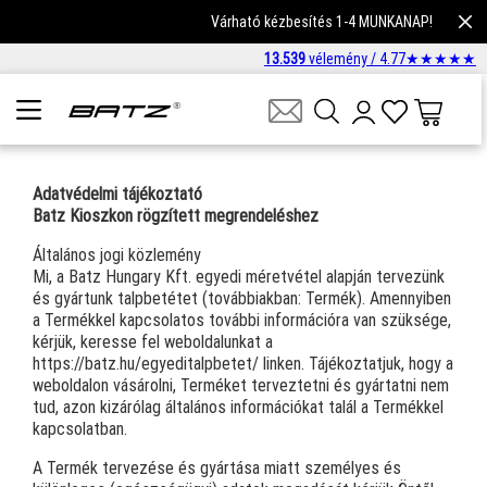
Várható kézbesítés 1-4 MUNKANAP!
13.539
vélemény /
4.77
★
★
★
★
★
Adatvédelmi tájékoztató
Batz Kioszkon rögzített megrendeléshez
Általános jogi közlemény
Mi, a Batz Hungary Kft. egyedi méretvétel alapján tervezünk
és gyártunk talpbetétet (továbbiakban: Termék). Amennyiben
a Termékkel kapcsolatos további információra van szüksége,
kérjük, keresse fel weboldalunkat a
https://batz.hu/egyeditalpbetet/ linken. Tájékoztatjuk, hogy a
weboldalon vásárolni, Terméket terveztetni és gyártatni nem
tud, azon kizárólag általános információkat talál a Termékkel
kapcsolatban.
A Termék tervezése és gyártása miatt személyes és