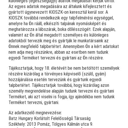
különleges (egészségügyi) adatok megadását kérjük Öntől.
Az egyes adatok megadására az általunk kifejlesztett és
gyártott úgynevezett KIOSZK-on keresztül kerül sor. A
KIOSZK továbbá rendelkezik egy talpfelmérési egységgel,
amelyre ha Ön rááll, elkészíti talpának nyomásképét és
meghatározza a lábszárak, boka dőlésszögét. Ezek alapján,
valamint az Ön által megadott személyes és különleges
adatokból tervezik meg és gyártják le munkatársaink az
Önnek megfelelő talpbetétet. Amennyiben Ön a kért adatokat
nem adja meg részünkre, abban az esetben nem tudunk
egyedi Terméket tervezni és gyártani az Ön részére.
Tájékoztatjuk, hogy 18. életévét be nem betöltött személyek
részére kizárólag a törvényes képviselő (szülő, gyám)
hozzájárulása esetén tervezünk és gyártunk egyedi
talpbetétet. Tájékoztatjuk továbbá, hogy kizárólag azon
személy megrendelése alapján tudunk tervezni és gyártani
Terméket, aki azt viselni is fogja, így ajándékba nem tudunk
Terméket tervezni, gyártani.
Az adatkezelő megnevezése:
Batz Hungary Korlátolt Felelősségű Társaság
Székhely: 2013 Pomáz, Tölgyes Kálmán utca 9.