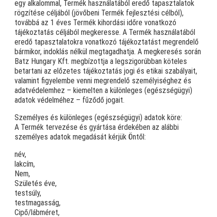
egy alkalommal, Termék használatából eredő tapasztalatok
rögzítése céljából (jövőbeni Termék fejlesztési célból),
továbbá az 1 éves Termék kihordási időre vonatkozó
tájékoztatás céljából megkeresse. A Termék használatából
eredő tapasztalatokra vonatkozó tájékoztatást megrendelő
bármikor, indoklás nélkül megtagadhatja. A megkeresés során
Batz Hungary Kft. megbízottja a legszigorúbban köteles
betartani az előzetes tájékoztatás jogi és etikai szabályait,
valamint figyelembe venni megrendelő személyiséghez és
adatvédelemhez – kiemelten a különleges (egészségügyi)
adatok védelméhez – fűződő jogait.
Személyes és különleges (egészségügyi) adatok köre:
A Termék tervezése és gyártása érdekében az alábbi
személyes adatok megadását kérjük Öntől:
név,
lakcím,
Nem,
Születés éve,
testsúly,
testmagasság,
Cipő/lábméret,