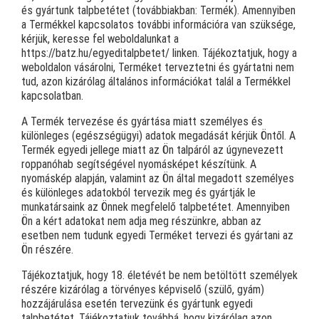
és gyártunk talpbetétet (továbbiakban: Termék). Amennyiben
a Termékkel kapcsolatos további információra van szüksége,
kérjük, keresse fel weboldalunkat a
https://batz.hu/egyeditalpbetet/ linken. Tájékoztatjuk, hogy a
weboldalon vásárolni, Terméket terveztetni és gyártatni nem
tud, azon kizárólag általános információkat talál a Termékkel
kapcsolatban.
A Termék tervezése és gyártása miatt személyes és
különleges (egészségügyi) adatok megadását kérjük Öntől. A
Termék egyedi jellege miatt az Ön talpáról az úgynevezett
roppanóhab segítségével nyomásképet készítünk. A
nyomáskép alapján, valamint az Ön által megadott személyes
és különleges adatokból tervezik meg és gyártják le
munkatársaink az Önnek megfelelő talpbetétet. Amennyiben
Ön a kért adatokat nem adja meg részünkre, abban az
esetben nem tudunk egyedi Terméket tervezi és gyártani az
Ön részére.
Tájékoztatjuk, hogy 18. életévét be nem betöltött személyek
részére kizárólag a törvényes képviselő (szülő, gyám)
hozzájárulása esetén tervezünk és gyártunk egyedi
talpbetétet. Tájékoztatjuk továbbá, hogy kizárólag azon