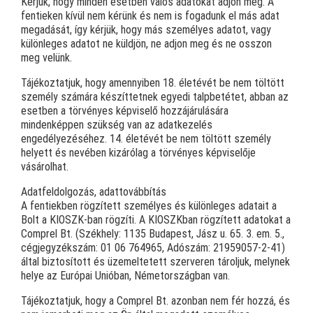
Kérjük, hogy minden esetben valós adatokat adjon meg. A
fentieken kívül nem kérünk és nem is fogadunk el más adat
megadását, így kérjük, hogy más személyes adatot, vagy
különleges adatot ne küldjön, ne adjon meg és ne osszon
meg velünk.
Tájékoztatjuk, hogy amennyiben 18. életévét be nem töltött
személy számára készíttetnek egyedi talpbetétet, abban az
esetben a törvényes képviselő hozzájárulására
mindenképpen szükség van az adatkezelés
engedélyezéséhez. 14. életévét be nem töltött személy
helyett és nevében kizárólag a törvényes képviselője
vásárolhat.
Adatfeldolgozás, adattovábbítás
A fentiekben rögzített személyes és különleges adatait a
Bolt a KIOSZK-ban rögzíti. A KIOSZKban rögzített adatokat a
Comprel Bt. (Székhely: 1135 Budapest, Jász u. 65. 3. em. 5.,
cégjegyzékszám: 01 06 764965, Adószám: 21959057-2-41)
által biztosított és üzemeltetett szerveren tároljuk, melynek
helye az Európai Unióban, Németországban van.
Tájékoztatjuk, hogy a Comprel Bt. azonban nem fér hozzá, és