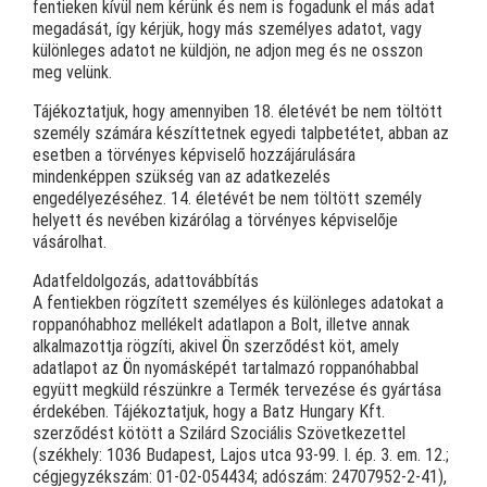
fentieken kívül nem kérünk és nem is fogadunk el más adat
megadását, így kérjük, hogy más személyes adatot, vagy
különleges adatot ne küldjön, ne adjon meg és ne osszon
meg velünk.
Tájékoztatjuk, hogy amennyiben 18. életévét be nem töltött
személy számára készíttetnek egyedi talpbetétet, abban az
esetben a törvényes képviselő hozzájárulására
mindenképpen szükség van az adatkezelés
engedélyezéséhez. 14. életévét be nem töltött személy
helyett és nevében kizárólag a törvényes képviselője
vásárolhat.
Adatfeldolgozás, adattovábbítás
A fentiekben rögzített személyes és különleges adatokat a
roppanóhabhoz mellékelt adatlapon a Bolt, illetve annak
alkalmazottja rögzíti, akivel Ön szerződést köt, amely
adatlapot az Ön nyomásképét tartalmazó roppanóhabbal
együtt megküld részünkre a Termék tervezése és gyártása
érdekében. Tájékoztatjuk, hogy a Batz Hungary Kft.
szerződést kötött a Szilárd Szociális Szövetkezettel
(székhely: 1036 Budapest, Lajos utca 93-99. I. ép. 3. em. 12.;
cégjegyzékszám: 01-02-054434; adószám: 24707952-2-41),