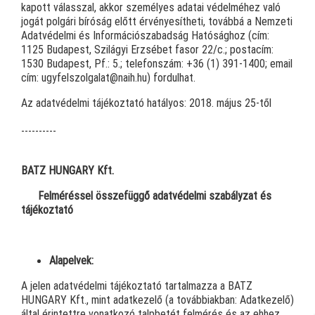
kapott válasszal, akkor személyes adatai védelméhez való
jogát polgári bíróság előtt érvényesítheti, továbbá a Nemzeti
Adatvédelmi és Információszabadság Hatósághoz (cím:
1125 Budapest, Szilágyi Erzsébet fasor 22/c.; postacím:
1530 Budapest, Pf.: 5.; telefonszám: +36 (1) 391-1400; email
cím: ugyfelszolgalat@naih.hu) fordulhat.
Az adatvédelmi tájékoztató hatályos: 2018. május 25-től
----------
BATZ HUNGARY Kft.
Felméréssel összefüggő adatvédelmi szabályzat és
tájékoztató
Alapelvek:
A jelen adatvédelmi tájékoztató tartalmazza a BATZ
HUNGARY Kft., mint adatkezelő (a továbbiakban: Adatkezelő)
által érintettre vonatkozó talpbetét felmérés és az ehhez