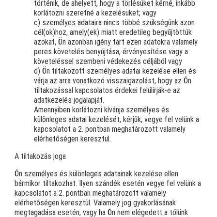
történik, de ahelyett, hogy a törlésüket kérné, inkább
korlátozni szeretné a kezelésüket; vagy
c) személyes adataira nincs többé szükségünk azon
cél(ok)hoz, amely(ek) miatt eredetileg begyűjtöttük
azokat, Ön azonban igény tart ezen adatokra valamely
peres követelés benyújtása, érvényesítése vagy a
követeléssel szembeni védekezés céljából vagy
d) Ön tiltakozott személyes adatai kezelése ellen és
várja az arra vonatkozó visszaigazolást, hogy az Ön
tiltakozással kapcsolatos érdekei felülírják-e az
adatkezelés jogalapját.
Amennyiben korlátozni kívánja személyes és
különleges adatai kezelését, kérjük, vegye fel velünk a
kapcsolatot a 2. pontban meghatározott valamely
elérhetőségen keresztül.
A tiltakozás joga
Ön személyes és különleges adatainak kezelése ellen
bármikor tiltakozhat. Ilyen szándék esetén vegye fel velünk a
kapcsolatot a 2. pontban meghatározott valamely
elérhetőségen keresztül. Valamely jog gyakorlásának
megtagadása esetén, vagy ha Ön nem elégedett a tőlünk