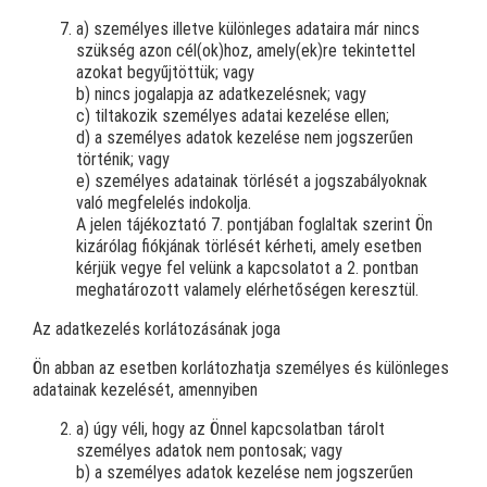
a) személyes illetve különleges adataira már nincs
szükség azon cél(ok)hoz, amely(ek)re tekintettel
azokat begyűjtöttük; vagy
b) nincs jogalapja az adatkezelésnek; vagy
c) tiltakozik személyes adatai kezelése ellen;
d) a személyes adatok kezelése nem jogszerűen
történik; vagy
e) személyes adatainak törlését a jogszabályoknak
való megfelelés indokolja.
A jelen tájékoztató 7. pontjában foglaltak szerint Ön
kizárólag fiókjának törlését kérheti, amely esetben
kérjük vegye fel velünk a kapcsolatot a 2. pontban
meghatározott valamely elérhetőségen keresztül.
Az adatkezelés korlátozásának joga
Ön abban az esetben korlátozhatja személyes és különleges
adatainak kezelését, amennyiben
a) úgy véli, hogy az Önnel kapcsolatban tárolt
személyes adatok nem pontosak; vagy
b) a személyes adatok kezelése nem jogszerűen