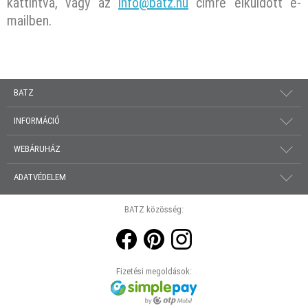
kattintva, vagy az
info@batz.hu
címre elküldött e-
mailben.
BATZ
INFORMÁCIÓ
WEBÁRUHÁZ
ADATVÉDELEM
BATZ közösség:
Fizetési megoldások: