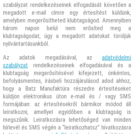
szabályzat rendelkezéseinek elfogadását követően a
megadott e-mail címre egy értesítést küldünk,
amelyben megerősítheted klubtagságod. Amennyiben
három napon belül nem erősíted meg a
klubtagságodat, úgy a megadott adatokat töröljük
nyilvántartásunkból.
Az adatok megadásával, az
adatvédelmi
szabályzat
rendelkezéseinek elfogadásával és a
klubtagság megerősítésével kifejezett, önkéntes,
befolyásmentes, írásbeli hozzájárulásod adod ahhoz,
hogy a Batz Manufaktúra részedre értesítéseket
küldjön elektronikus úton e-mail és / vagy SMS
formájában: az értesítésekről bármikor módod áll
leiratkozni, amellyel egyidőben a klubtagság is
megszűnik. Leiratkozásra lehetőséged van minden
hírlevél és SMS végén a “leiratkozhatsz” hivatkozásra