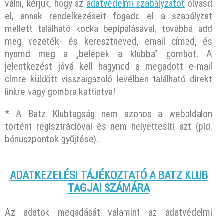
válni, kérjük, hogy az
adatvédelmi szabályzatot
olvasd
el, annak rendelkezéseit fogadd el a szabályzat
mellett található kocka bepipálásával, továbbá add
meg vezeték- és keresztneved, email címed, és
nyomd meg a „belépek a klubba” gombot. A
jelentkezést jóvá kell hagynod a megadott e-mail
címre küldött visszaigazoló levélben található direkt
linkre vagy gombra kattintva!
* A Batz Klubtagság nem azonos a weboldalon
történt regisztrációval és nem helyettesíti azt (pld.
bónuszpontok gyűjtése).
ADATKEZELÉSI TÁJÉKOZTATÓ A BATZ KLUB
TAGJAI SZÁMÁRA
Az adatok megadását valamint az adatvédelmi