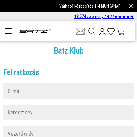
Várható kézbesítés 1-4 MUNKANAP!
13.574
vélemény /
4.77
★
★
★
★
★
Batz Klub
Feliratkozás