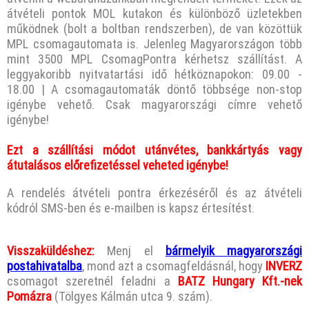
átvételi pontok MOL kutakon és különböző üzletekben
működnek (bolt a boltban rendszerben), de van közöttük
MPL csomagautomata is. Jelenleg Magyarországon több
mint 3500 MPL CsomagPontra kérhetsz szállítást. A
leggyakoribb nyitvatartási idő hétköznapokon: 09.00 -
18.00 | A csomagautomaták döntő többsége non-stop
igénybe vehető. Csak magyarországi címre vehető
igénybe!
Ezt a szállítási módot utánvétes, bankkártyás vagy
átutalásos előrefizetéssel veheted igénybe!
A rendelés átvételi pontra érkezéséről és az átvételi
kódról SMS-ben és e-mailben is kapsz értesítést.
Visszaküldéshez:
Menj el
bármelyik magyarországi
postahivatalba
, mond azt a csomagfeldásnál, hogy
INVERZ
csomagot szeretnél feladni a
BATZ Hungary Kft.-nek
Pomázra
(Tölgyes Kálmán utca 9. szám).