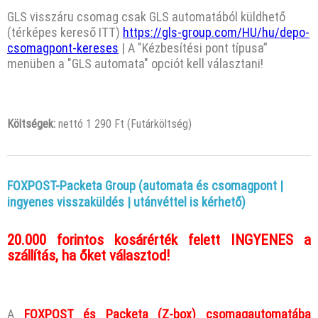
GLS visszáru csomag csak GLS automatából küldhető
(térképes kereső ITT)
https://gls-group.com/HU/hu/depo-
csomagpont-kereses
| A "Kézbesítési pont típusa”
menüben a "GLS automata" opciót kell választani!
Költségek:
nettó 1 290 Ft (Futárköltség)
FOXPOST-Packeta Group (automata és csomagpont |
ingyenes visszaküldés | utánvéttel is kérhető)
20.000 forintos kosárérték felett INGYENES a
szállítás, ha őket választod!
A
FOXPOST és Packeta (Z-box) csomagautomatába