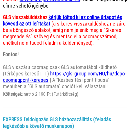
címre vehető igénybe!
GLS visszaküldéshez
kérjük töltsd ki az online űrlapot és
kövesd az ott leírtakat
(a sikeres visszaküldéshez ne zárd
be a böngésző ablakot, amíg nem jelenik meg a “Sikeres
megrendelés” szöveg és mentsd el a csomagszámod,
enélkül nem tudod feladni a küldeményed):
Fontos!
GLS visszáru csomag csak GLS automatából küldhető
(térképes kereső ITT)
https://gls-group.com/HU/hu/depo-
csomagpont-kereses
| A "Kézbesítési pont típusa”
menüben a "GLS automata" opciót kell választani!
Költségek:
nettó 2 190 Ft (Futárköltség)
EXPRESS feldolgozás GLS házhozszállítás (feladás
legkésőbb a követő munkanapon)