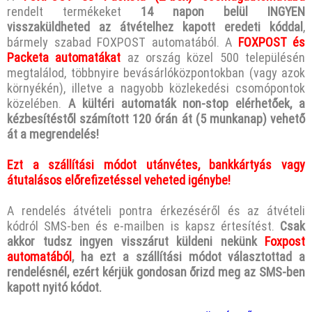
rendelt termékeket
14 napon belül INGYEN
visszaküldheted az átvételhez kapott eredeti kóddal
,
bármely szabad FOXPOST automatából. A
FOXPOST és
Packeta automatákat
az ország közel 500 településén
megtalálod, többnyire bevásárlóközpontokban (vagy azok
környékén), illetve a nagyobb közlekedési csomópontok
közelében.
A kültéri automaták non-stop elérhetőek, a
kézbesítéstől számított 120 órán át (5 munkanap) vehető
át a megrendelés!
Ezt a szállítási módot utánvétes, bankkártyás vagy
átutalásos előrefizetéssel veheted igénybe!
A rendelés átvételi pontra érkezéséről és az átvételi
kódról SMS-ben és e-mailben is kapsz értesítést.
Csak
akkor tudsz ingyen visszárut küldeni nekünk
Foxpost
automatából
, ha ezt a szállítási módot választottad a
rendelésnél, ezért kérjük gondosan őrizd meg az SMS-ben
kapott nyitó kódot.