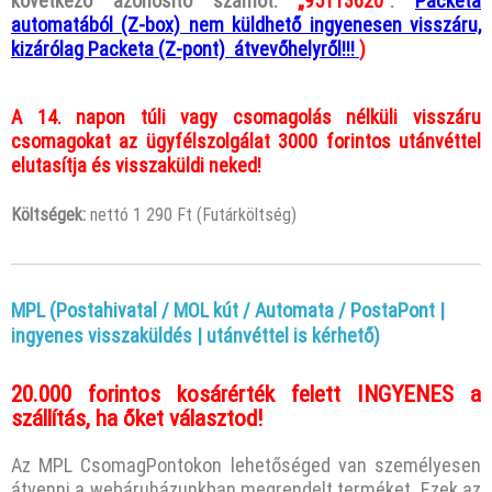
következő azonosító számot:
„95113620”
.
Packeta
automatából (Z-box) nem küldhető ingyenesen visszáru,
kizárólag Packeta (Z-pont) átvevőhelyről!!!
)
A 14. napon túli vagy csomagolás nélküli visszáru
csomagokat az ügyfélszolgálat 3000 forintos utánvéttel
elutasítja és visszaküldi neked!
Költségek:
nettó 1 290 Ft (Futárköltség)
MPL (Postahivatal / MOL kút / Automata / PostaPont |
ingyenes visszaküldés | utánvéttel is kérhető)
20.000 forintos kosárérték felett INGYENES a
szállítás, ha őket választod!
Az MPL CsomagPontokon lehetőséged van személyesen
átvenni a webáruházunkban megrendelt terméket. Ezek az