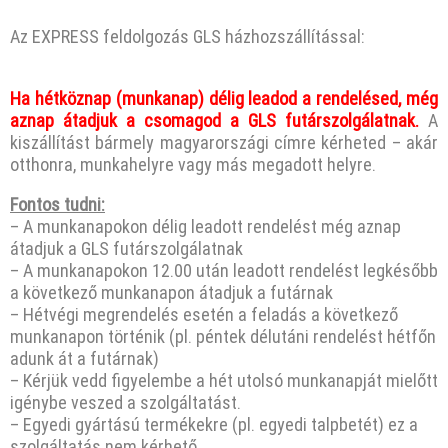
Az EXPRESS feldolgozás GLS házhozszállítással:
Ha hétköznap (munkanap) délig leadod a rendelésed, még
aznap átadjuk a csomagod a GLS futárszolgálatnak.
A
kiszállítást bármely magyarországi címre kérheted – akár
otthonra, munkahelyre vagy más megadott helyre.
Fontos tudni:
– A munkanapokon délig leadott rendelést még aznap
átadjuk a GLS futárszolgálatnak
– A munkanapokon 12.00 után leadott rendelést legkésőbb
a következő munkanapon átadjuk a futárnak
– Hétvégi megrendelés esetén a feladás a következő
munkanapon történik (pl. péntek délutáni rendelést hétfőn
adunk át a futárnak)
– Kérjük vedd figyelembe a hét utolsó munkanapját mielőtt
igénybe veszed a szolgáltatást.
– Egyedi gyártású termékekre (pl. egyedi talpbetét) ez a
szolgáltatás nem kérhető