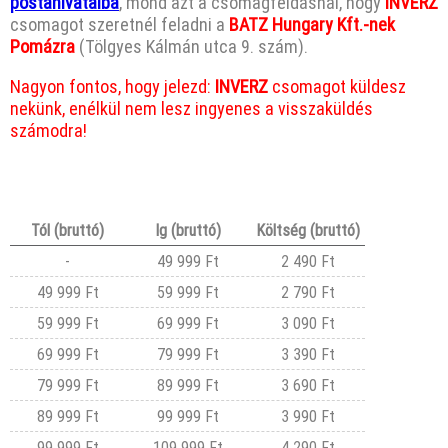
postahivatalba
, mond azt a csomagfeldásnál, hogy
INVERZ
csomagot szeretnél feladni a
BATZ Hungary Kft.-nek
Pomázra
(Tölgyes Kálmán utca 9. szám).
Nagyon fontos, hogy jelezd:
INVERZ
csomagot küldesz
nekünk, enélkül nem lesz ingyenes a visszaküldés
számodra!
Tól (bruttó)
Ig (bruttó)
Költség (bruttó)
-
49 999 Ft
2 490 Ft
49 999 Ft
59 999 Ft
2 790 Ft
59 999 Ft
69 999 Ft
3 090 Ft
69 999 Ft
79 999 Ft
3 390 Ft
79 999 Ft
89 999 Ft
3 690 Ft
89 999 Ft
99 999 Ft
3 990 Ft
99 999 Ft
109 999 Ft
4 290 Ft