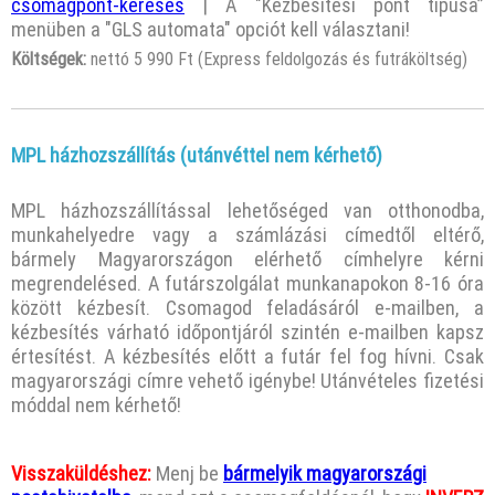
csomagpont-kereses
| A "Kézbesítési pont típusa”
menüben a "GLS automata" opciót kell választani!
Költségek:
nettó 5 990 Ft (Express feldolgozás és futráköltség)
MPL házhozszállítás (utánvéttel nem kérhető)
MPL házhozszállítással lehetőséged van otthonodba,
munkahelyedre vagy a számlázási címedtől eltérő,
bármely Magyarországon elérhető címhelyre kérni
megrendelésed. A futárszolgálat munkanapokon 8-16 óra
között kézbesít. Csomagod feladásáról e-mailben, a
kézbesítés várható időpontjáról szintén e-mailben kapsz
értesítést. A kézbesítés előtt a futár fel fog hívni. Csak
magyarországi címre vehető igénybe! Utánvételes fizetési
móddal nem kérhető!
Visszaküldéshez:
Menj be
bármelyik magyarországi