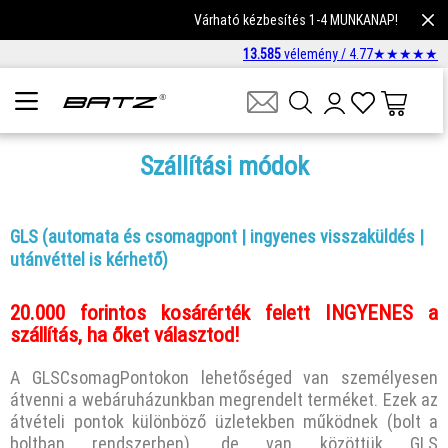
Várható kézbesítés 1-4 MUNKANAP!
13.585
vélemény /
4.77
★
★
★
★
★
Szállítási módok
GLS (automata és csomagpont | ingyenes visszaküldés |
utánvéttel is kérhető)
20.000 forintos kosárérték felett INGYENES a
szállítás, ha őket választod!
A GLSCsomagPontokon lehetőséged van személyesen
átvenni a webáruházunkban megrendelt terméket. Ezek az
átvételi pontok különböző üzletekben működnek (bolt a
boltban rendszerben), de van közöttük GLS