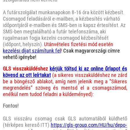
A futárszolgálat munkanapokon 8-16 óra között kézbesít.
Csomagod feladásáról e-mailben, a kézbesítés várható
időpontjáról e-mailben és SMS-ben is kapsz értesítést. Az
SMS-ben megtalálható a futár telefonszáma, aki
rugalmasan fogja kezelni csomagod kézbesítését
(időpont, helyszín).
Utánvételes fizetési mód esetén
kezelési díjat számítunk fel
!
Csak magyarországi címre
vehető igénybe!
GLS visszaküldéshez
kérjük töltsd ki az online űrlapot és
kövesd az ott leírtakat
(a sikeres visszaküldéshez ne zárd
be a böngésző ablakot, amíg nem jelenik meg a “Sikeres
megrendelés” szöveg és mentsd el a csomagszámod,
enélkül nem tudod feladni a küldeményed):
Fontos!
GLS visszáru csomag csak GLS automatából küldhető
(térképes kereső ITT)
https://gls-group.com/HU/hu/depo-