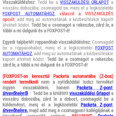
Visszaküldéshez:
Tedd be a
VISSZAKÜLDÉSI ŰRLAPOT
a
visszáru dobozába, csomagold be, menj el a legközelebbi
FOXPOST AUTOMATÁHOZ
,
válaszd a VISSZAKÜLDÉS
opciót
, add meg az automatának a kézbesítéskor kapott
átvételi kódot
. Tedd be a csomagot a rekeszbe, zárd le, a
többi a mi dolgunk és a FOXPOST-é!
Egyedi talpbetét roppanóhab visszaküldéshez:
Csomagold
be a roppanóhabot, menj el a legközelebbi
FOXPOST
AUTOMATÁHOZ
, add meg az automatának a kézbesítéskor
kapott átvételi kódot.
Tedd be a csomagot a rekeszbe,
zárd le, a többi a mi dolgunk és a FOXPOST-é!
(FOXPOST-on keresztül Packeta automatába (Z-box)
rendelt terméknél
nem a nyitókóddal tudsz terméket
ingyen visszaküldeni, hanem
Packeta Z-pont
átvevőhelyről
: Tedd be a kitöltött
visszaküldési űrlapot
a
visszáru dobozába, zárd le a dobozt, csomagold be a
küldeményt, menj el a legközelebbi
Packeta Z-pont
átvevőhelyre,
majd add meg a csomagpont kollégájának a