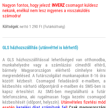
Nagyon fontos, hogy jelezd:
INVERZ
csomagot küldesz
nekünk, enélkül nem lesz ingyenes a visszaküldés
számodra!
Költségek:
nettó 1 290 Ft (Futárköltség)
GLS házhozszállítás (utánvéttel is kérhető)
A GLS házhozszállítással lehetőséged van otthonodba,
munkahelyedre vagy a számlázási címedtől eltérő,
bármely Magyarországon elérhető címhelyre kérni
megrendelésed. A futárszolgálat munkanapokon 8-16 óra
között kézbesít. Csomagod feladásáról e-mailben, a
kézbesítés várható időpontjáról e-mailben és SMS-ben is
kapsz értesítést. Az SMS-ben megtalálható a futár
telefonszáma, aki rugalmasan fogja kezelni csomagod
kézbesítését (időpont, helyszín).
Utánvételes fizetési mód
esetén
kezelési díjat számítunk fel
!
Csak magyarországi