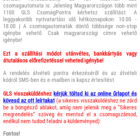
csomagautomata is. Jelenleg Magyarországon több mint
1100 GLS CsomagPontra kérhetsz szállítást. A
leggyakoribb nyitvatartási idő hétköznapokon: 10.00 -
18.00 | A csomagautomaták döntő többsége non-stop
igénybe vehető. Csak magyarországi címre vehető
igénybe!
Ezt a szállítási módot utánvétes, bankkártyás vagy
átutalásos előrefizetéssel veheted igénybe!
A rendelés átvételi pontra érkezéséről és az átvételi
kódról SMS-ben és e-mailben is kapsz értesítést.
GLS visszaküldéshez
kérjük töltsd ki az online űrlapot és
kövesd az ott leírtakat
(a sikeres visszaküldéshez ne zárd
be a böngésző ablakot, amíg nem jelenik meg a “Sikeres
megrendelés” szöveg és mentsd el a csomagszámod,
enélkül nem tudod feladni a küldeményed):
Fontos!